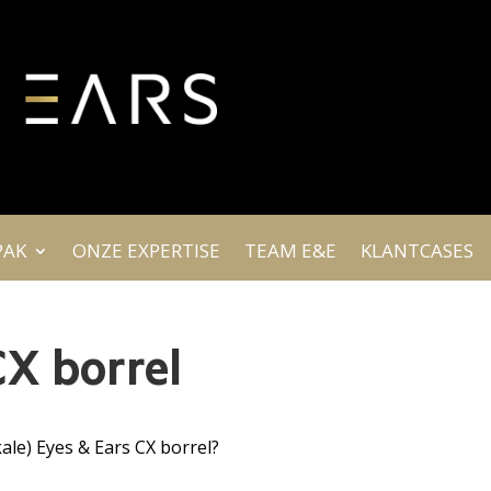
PAK
ONZE EXPERTISE
TEAM E&E
KLANTCASES
 CX borrel
le) Eyes & Ears CX borrel?